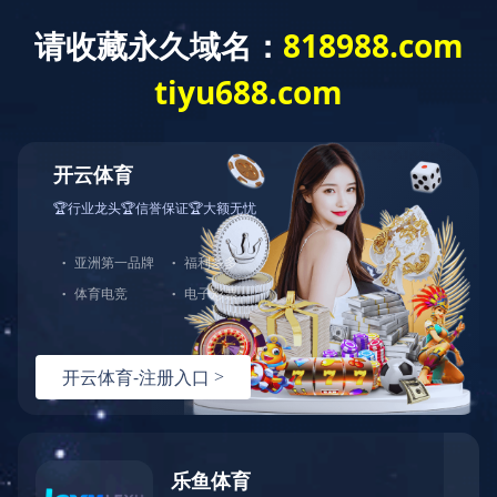
乐动体育
网站乐动体育
乐动体育-乐动ledong(中国)
公司简介
发展历程
技术创新
企业宣传片
社会责任
产品介绍
乐动体育-乐动ledong(中国)
触显产业
应用终端产业
产品应用展
示
投资者关系
新闻资讯
加入我们
招贤纳士
员工福利
全球产业布局

网站乐动体育
乐动体育-乐动ledong(中国)

公司简介
发展历程
技术创新
企业宣传片
社会责任
产品介绍

乐动体育-乐动ledong(中国)
触显产业
应用终端产业
产品应用展