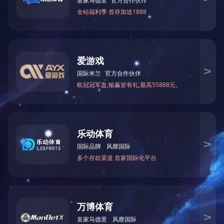
分类：
乐动体育-乐动ledong(中国)
发布时间：
2022-12-15 15:16:58
访问量：
0
概要:
1
概要:
1
详情
全球契约十项原则
人权方面：
原则一：企业应该尊重和维护国
际公认的各项人权。
原则二：企业决不参与任何漠视
与践踏人权的行为。
劳工标准方面：
原则三：企业应该维护结社自