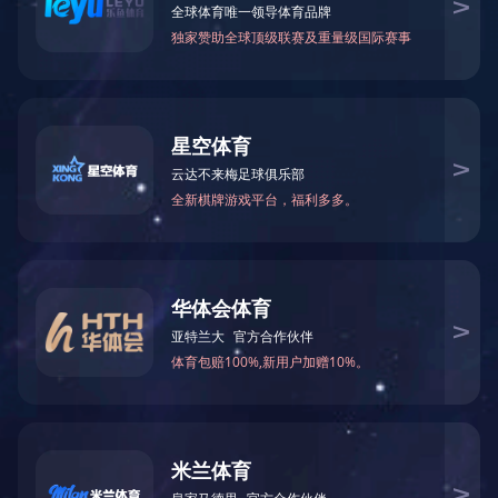
示
投资者关系
新闻资讯
加入我们

招贤纳士
员工福利
全球产业布局

搜索


乐动体育-乐动ledong(中国)
当前位置：
乐动体育
/
社会责任
公司概况


社会责任