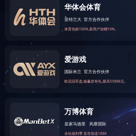
新闻资讯
加入我们

招贤纳士
员工福利
全球产业布局

搜索


生产研发
当前位置：
乐动体育
-
其他
应用终端产业


暂时没有内容信息显示
请先在网站后台添加数据记录。
发展历程